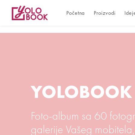
Početna
Proizvodi
Idej
YOLOBOOK
Foto-album sa 60 fotogra
galerije Vašeg mobitela,