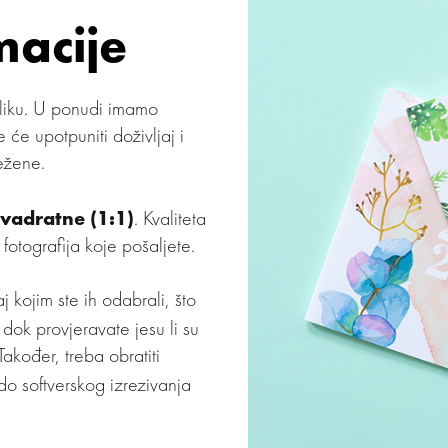
macije
iliku. U ponudi imamo
će upotpuniti doživljaj i
ežene.
vadratne (1:1)
. Kvaliteta
i fotografija koje pošaljete.
j kojim ste ih odabrali, što
 dok provjeravate jesu li su
Također, treba obratiti
do softverskog izrezivanja