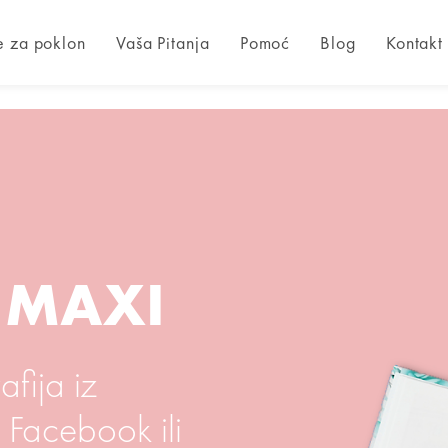
e za poklon
Vaša Pitanja
Pomoć
Blog
Kontakt
 MAXI
fija iz
 Facebook ili