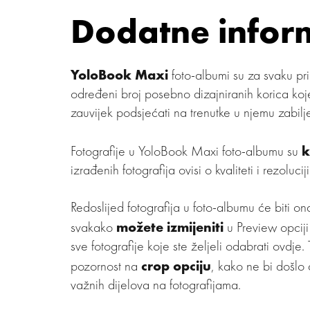
Dodatne infor
YoloBook Maxi
foto-albumi su za svaku pr
određeni broj posebno dizajniranih korica koje 
zauvijek podsjećati na trenutke u njemu zabilj
k
Fotografije u YoloBook Maxi foto-albumu su
izrađenih fotografija ovisi o kvaliteti i rezolucij
Redoslijed fotografija u foto-albumu će biti ona
možete izmijeniti
svakako
u Preview opciji
sve fotografije koje ste željeli odabrati ovdje. 
crop opciju
pozornost na
, kako ne bi došlo 
važnih dijelova na fotografijama.