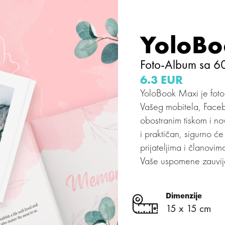
YoloBo
Foto-Album sa 60
6.3 EUR
YoloBook Maxi je foto-
Vašeg mobitela, Facebo
obostranim tiskom i n
i praktičan, sigurno ć
prijateljima i članovim
Vaše uspomene zauvij
Dimenzije
15 x 15 cm