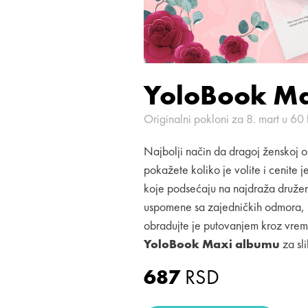
YoloBook M
Originalni pokloni za 8. mart u 60 
Najbolji način da dragoj ženskoj o
pokažete koliko je volite i cenite 
koje podsećaju na najdraža družen
uspomene sa zajedničkih odmora, iz 
obradujte je putovanjem kroz vre
YoloBook Maxi albumu
za sli
687
RSD