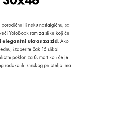
 30x46
, porodičnu ili neku nostalgičnu, sa
 veći YoloBook ram za slike koji će
i elegantni ukras za zid
. Ako
ednu, izaberite čak 15 slika!
katni poklon za 8. mart koji će je
 rođaka ili istinskog prijatelja ima