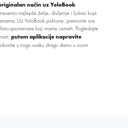
originalan način uz YoloBook
esemo najlepše želje, divljenje i ljubav koje
amama. Uz YoloBook poklone, pretvorite sve
 foto-spomenare koji mame osmeh. Pogledajte
putem aplikacije napravite
 mart,
 oborite s nogu svaku dragu damu u svom