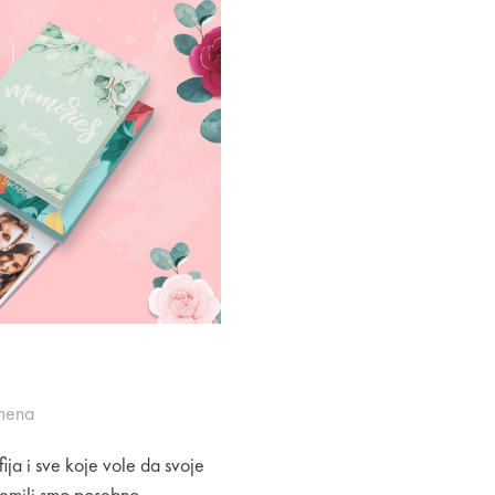
omena
fija i sve koje vole da svoje
premili smo posebno