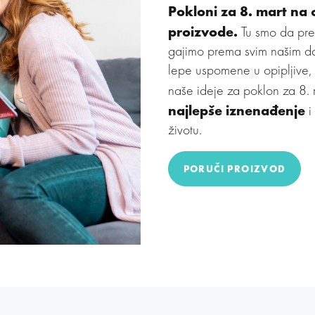
Pokloni za 8. mart na 
proizvode.
Tu smo da pren
gajimo prema svim našim d
lepe uspomene u opipljive,
naše ideje za poklon za 8.
najlepše iznenađenje
i
životu.
PORUČI PROIZVOD