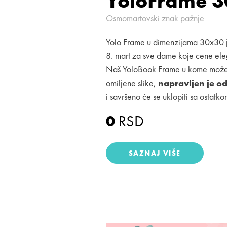
YoloFrame 
Osmomartovski znak pažnje
Yolo Frame u dimenzijama 30x30 j
8. mart za sve dame koje cene el
Naš YoloBook Frame u kome možemo 
omiljene slike,
napravljen je od
i savršeno će se uklopiti sa ostatko
0
RSD
SAZNAJ VIŠE