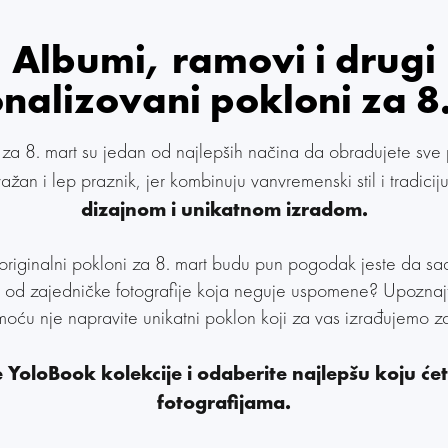
Albumi, ramovi i drugi
nalizovani pokloni za 8
za 8. mart su jedan od najlepših načina da obradujete sve
žan i lep praznik, jer kombinuju vanvremenski stil i tradicij
dizajnom i unikatnom izradom.
originalni pokloni za 8. mart budu pun pogodak jeste da sad
vari od zajedničke fotografije koja neguje uspomene? Upozna
oću nje napravite unikatni poklon koji za vas izrađujemo 
 YoloBook kolekcije i odaberite najlepšu koju ćet
fotografijama.