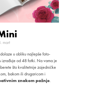
Mini
. mart
 dolaze u obliku najlepše foto-
s izrađuje od 48 fotki. Na vama je
berete što kvalitetnije zajedničke
kom, bakom ili drugaricom i
kreativnim znakom pažnje
.