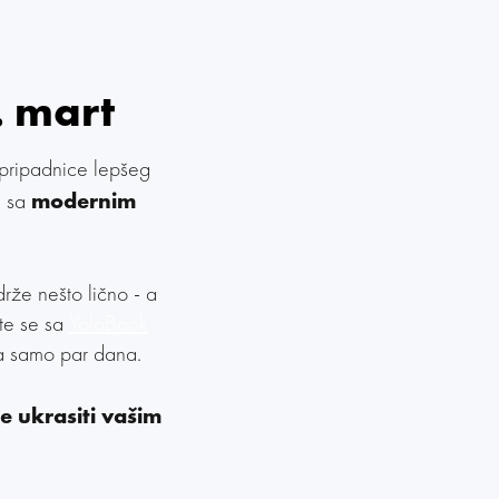
. mart
 pripadnice lepšeg
modernim
u sa
rže nešto lično - a
jte se sa
YoloBook
za samo par dana.
e ukrasiti vašim