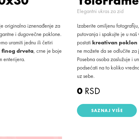
30x30
YoloFrame
Elegantni ukras za zid
e originalno iznenađenje za
Izaberite omiljenu fotografiju
egantne i dugovečne poklone.
putovanja i spakujte je u naš
uramiti jednu ili četiri
postati
kreativan poklon 
 finog drveta
, crne je boje
ne možete da se odlučite za j
m enterijera.
Posebna osoba zaslužuje i uni
podsećati na to koliko vrednog
uz sebe.
0
RSD
SAZNAJ VIŠE