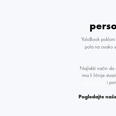
perso
YoloBook pokloni 
pola na ovako va
Najlakši način da 
ima li ličnije st
aplikacijom
i pom
Pogledajte naše