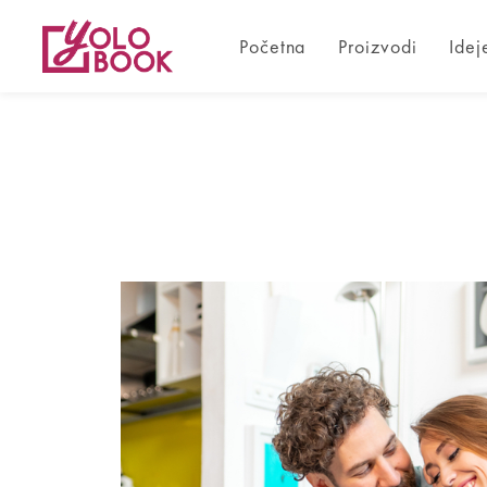
Početna
Proizvodi
Idej