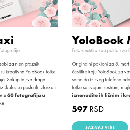
axi
YoloBook 
fotografija
Foto-čestitka kao poklon za 8
sobi za njen praznik
Originalni pokloni za 8. mart
jesu kreativne YoloBook fotke
čestitke koju YoloBook za va
ja. Sakupite sve drage
samo da iz svog telefona oda
škole, sa posla ili izlaska i
fotke sa svojom sestrom, maj
me u
60 fotografija u
iznenadite ih ličnim i 
ke.
597
RSD
SAZNAJ VIŠE