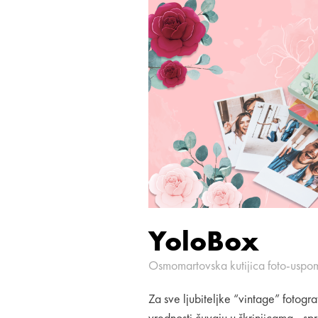
YoloBox
Osmomartovska kutijica foto-usp
Za sve ljubiteljke “vintage” fotogra
vrednosti čuvaju u škrinjicama - s