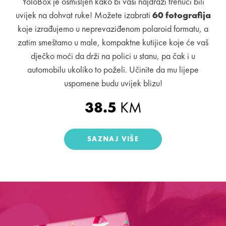
YoloBox je osmišljen kako bi vaši najdraži trenuci bili
uvijek na dohvat ruke! Možete izabrati
60 fotografija
koje izrađujemo u neprevaziđenom polaroid formatu, a
zatim smeštamo u male, kompaktne kutijice koje će vaš
dječko moći da drži na polici u stanu, pa čak i u
automobilu ukoliko to poželi. Učinite da mu lijepe
uspomene budu uvijek blizu!
38.5
KM
SAZNAJ VIŠE