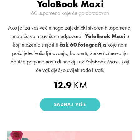
YoloBook Maxi
60 uspomena koje će ga obradovati
Ako je iza vas već mnogo zajednički stvorenih uspomena,
onda će vam savršeno odgovarati
YoloBook Maxi
u
koji možemo smjestiti
čak 60 fotografija
koje nam
pošaljete. Vaša ljetovanja, koncerti, žurke i zimovanja
dobiće potpuno novu dimneziju uz YoloBook Maxi, koji
će vaš dječko uvijek rado listati.
12.9
KM
SAZNAJ VIŠE