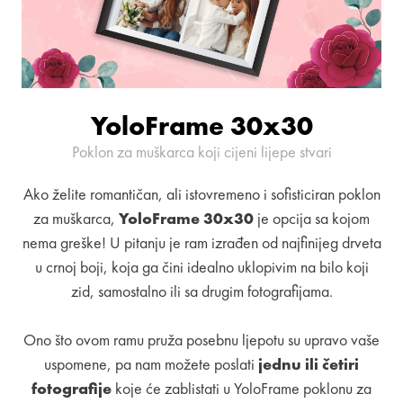
YoloFrame 30x30
Poklon za muškarca koji cijeni lijepe stvari
Ako želite romantičan, ali istovremeno i sofisticiran poklon
za muškarca,
YoloFrame 30x30
je opcija sa kojom
nema greške! U pitanju je ram izrađen od najfinijeg drveta
u crnoj boji, koja ga čini idealno uklopivim na bilo koji
zid, samostalno ili sa drugim fotografijama.
Ono što ovom ramu pruža posebnu ljepotu su upravo vaše
uspomene, pa nam možete poslati
jednu ili četiri
fotografije
koje će zablistati u YoloFrame poklonu za