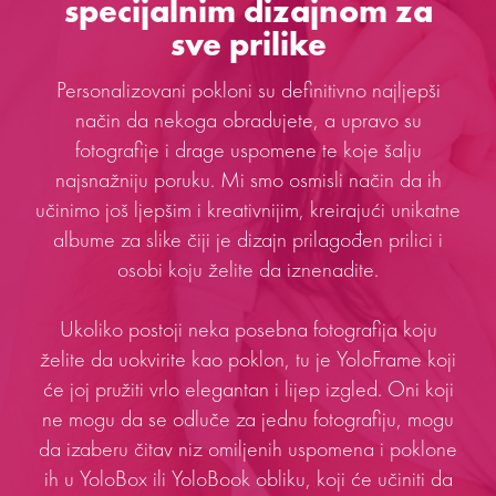
specijalnim dizajnom za
sve prilike
Personalizovani pokloni su definitivno najljepši
način da nekoga obradujete, a upravo su
fotografije i drage uspomene te koje šalju
najsnažniju poruku. Mi smo osmisli način da ih
učinimo još ljepšim i kreativnijim, kreirajući unikatne
albume za slike čiji je dizajn prilagođen prilici i
osobi koju želite da iznenadite.
Ukoliko postoji neka posebna fotografija koju
želite da uokvirite kao poklon, tu je YoloFrame koji
će joj pružiti vrlo elegantan i lijep izgled. Oni koji
ne mogu da se odluče za jednu fotografiju, mogu
da izaberu čitav niz omiljenih uspomena i poklone
ih u YoloBox ili YoloBook obliku, koji će učiniti da