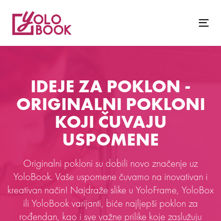
Togg
navig
IDEJE ZA POKLON -
ORIGINALNI POKLONI
KOJI ČUVAJU
USPOMENE
Originalni pokloni su dobili novo značenje uz
YoloBook. Vaše uspomene čuvamo na inovativan i
kreativan način! Najdraže slike u YoloFrame, YoloBox
ili YoloBook varijanti, biće najljepši poklon za
rođendan, kao i sve važne prilike koje zaslužuju