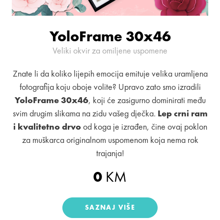
YoloFrame 30x46
Veliki okvir za omiljene uspomene
Znate li da koliko lijepih emocija emituje velika uramljena
fotografija koju oboje volite? Upravo zato smo izradili
YoloFrame 30x46
, koji će zasigurno dominirati među
svim drugim slikama na zidu vašeg dječka.
Lep crni ram
i kvalitetno drvo
od koga je izrađen, čine ovaj poklon
za muškarca originalnom uspomenom koja nema rok
trajanja!
0
KM
SAZNAJ VIŠE