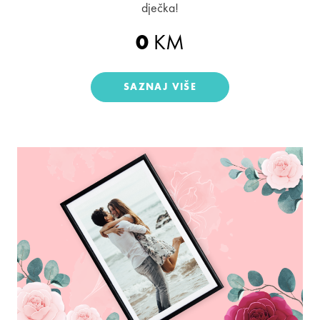
dječka!
0
KM
SAZNAJ VIŠE