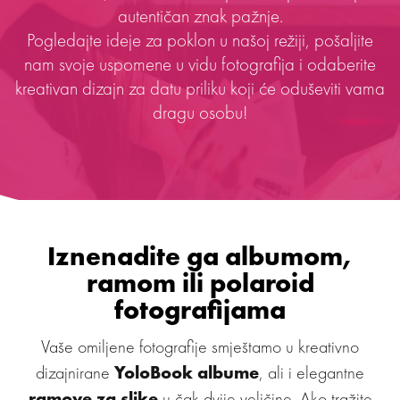
autentičan znak pažnje.
Pogledajte ideje za poklon u našoj režiji, pošaljite
nam svoje uspomene u vidu fotografija i odaberite
kreativan dizajn za datu priliku koji će oduševiti vama
dragu osobu!
Iznenadite ga albumom,
ramom ili polaroid
fotografijama
Vaše omiljene fotografije smještamo u kreativno
YoloBook albume
dizajnirane
, ali i elegantne
ramove za slike
u čak dvije veličine. Ako tražite